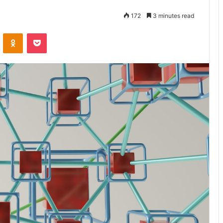
172
3 minutes read
VKontakte
Odnoklassniki
Pocket