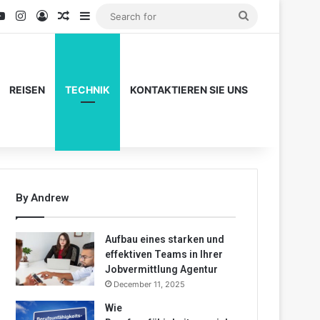
ook
YouTube
Instagram
Log In
Random Article
Sidebar
Search
for
REISEN
TECHNIK
KONTAKTIEREN SIE UNS
By Andrew
Aufbau eines starken und
effektiven Teams in Ihrer
Jobvermittlung Agentur
December 11, 2025
Wie