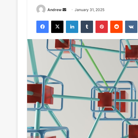
Send
Andrew
January 31, 2025
an
Facebook
X
LinkedIn
Tumblr
Pinterest
Reddit
email