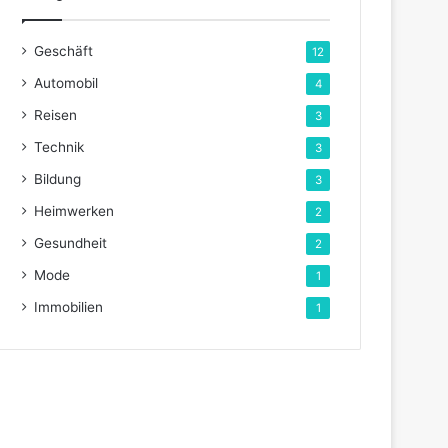
Geschäft
12
Automobil
4
Reisen
3
Technik
3
Bildung
3
Heimwerken
2
Gesundheit
2
Mode
1
Immobilien
1