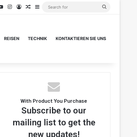
ook
YouTube
Instagram
Log In
Random Article
Sidebar
Search
for
REISEN
TECHNIK
KONTAKTIEREN SIE UNS
With Product You Purchase
Subscribe to our
mailing list to get the
new updates!