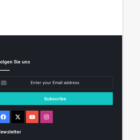
olgen Sie uns
nter
our
mail
ddress
Facebook
X
YouTube
Instagram
ewsletter